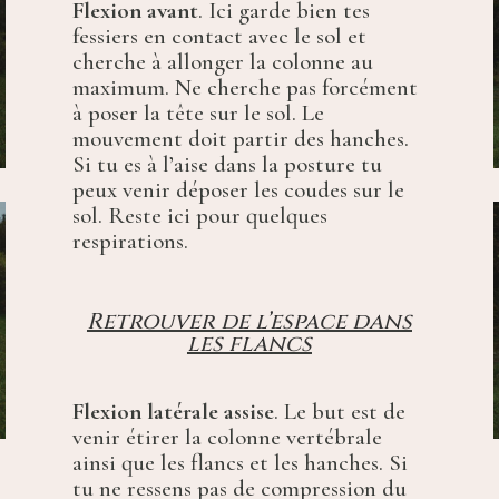
Flexion avant
. Ici garde bien tes
fessiers en contact avec le sol et
cherche à allonger la colonne au
maximum. Ne cherche pas forcément
à poser la tête sur le sol. Le
mouvement doit partir des hanches.
Si tu es à l’aise dans la posture tu
peux venir déposer les coudes sur le
sol. Reste ici pour quelques
respirations.
Retrouver de l’espace dans
les flancs
Flexion latérale assise
. Le but est de
venir étirer la colonne vertébrale
ainsi que les flancs et les hanches. Si
tu ne ressens pas de compression du