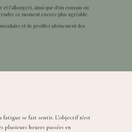
 et t’allonger), ainsi que d’un coussin ou
 rendre ce moment encore plus agréable.
sculaire et de profiter pleinement des
atigue se fait sentir. L’objectif n’est
s plusieurs heures passées en