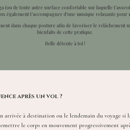
a (ou de toute autre surface confortable sur laquelle t’asseoir
u peux également t’accompagner d’une musique relaxante pour
ent dans chaque posture afin de favoriser le relâchement mu
bienfaits de cette pratique.
Belle détente à toi !
ence après un vol ?
 arrivée à destination ou le lendemain du voyage si la f
e remettre le corps en mouvement progressivement aprè