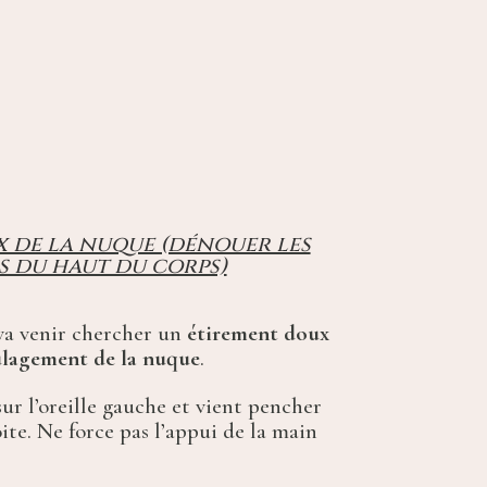
 de la nuque (dénouer les
s du haut du corps)
va venir chercher un
étirement doux
oulagement de la nuque
.
ur l’oreille gauche et vient pencher
oite. Ne force pas l’appui de la main