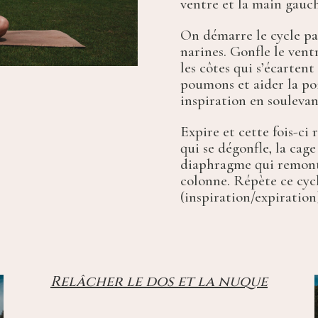
ventre et la main gauch
On démarre le cycle pa
narines. Gonfle le vent
les côtes qui s’écartent
poumons et aider la poi
inspiration en soulevan
Expire et cette fois-ci 
qui se dégonfle, la cage
diaphragme qui remonte
colonne. Répète ce cycl
(inspiration/expiration) 
Relâcher le dos et la nuque