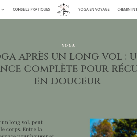
CONSEILS PRATIQUES
YOGA EN VOYAGE
CHEMIN IN
YOGA
ga après un long vol : 
nce complète pour réc
en douceur
 un long vol, peut
le corps. Entre la
’espace pour bouger et