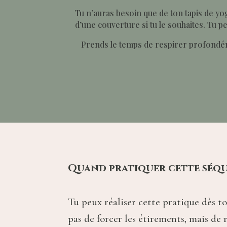
Tu n’auras besoin que de ton tapis de yog
d’une couverture si tu le souhaites. T
Prends le temps de respirer profondém
Quand pratiquer cette séqu
Tu peux réaliser cette pratique dès ton
pas de forcer les étirements, mais d