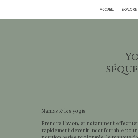
ACCUEIL
EXPLORE
Yo
séque
Namasté les yogis !
Prendre l’avion, et notamment effectuer
rapidement devenir inconfortable pour 
position assise prolongée, le manque d