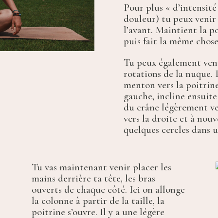
Pour plus « d’intensité 
douleur) tu peux venir
l’avant. Maintient la p
puis fait la même chose
Tu peux également veni
rotations de la nuque.
menton vers la poitrine
gauche, incline ensuite
du crâne légèrement ve
vers la droite et à nou
quelques cercles dans un
Tu vas maintenant venir placer les
mains derrière ta tête, les bras
ouverts de chaque côté. Ici on allonge
la colonne à partir de la taille, la
poitrine s’ouvre. Il y a une légère