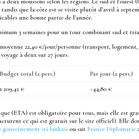
 à deux moussons selon les régions. Le sud et l’ouest 
andis que la côte est se visite plutôt d’avril à septem
icables une bonne partie de l’année.
imum 3 semaines pour un tour combinant sud et trian
oyenne 22,40 €/jour/personne (transport, logement, no
 voyage à deux sur 27 jours.
Budget total (2 pers.)
Par jour (2 pers.)
1 209,42 €
~44,80 €
que (ETA) est obligatoire pour tous, mais elle est gra
acturent ce qui est gratuit sur le site officiel). Elle d
u gouvernement sri lankais
ou sur
France Diplomatie
a