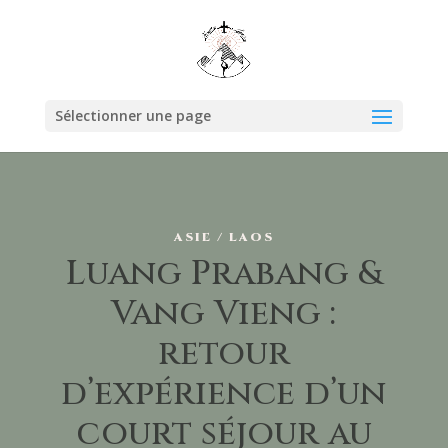
Sélectionner une page
ASIE / LAOS
Luang Prabang &
Vang Vieng :
retour
d’expérience d’un
court séjour au