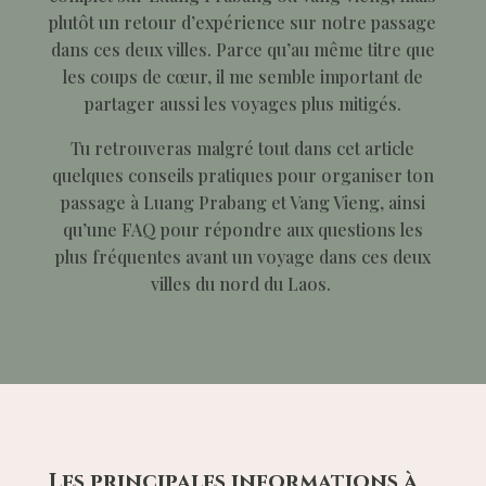
plutôt un retour d’expérience sur notre passage
dans ces deux villes. Parce qu’au même titre que
les coups de cœur, il me semble important de
partager aussi les voyages plus mitigés.
Tu retrouveras malgré tout dans cet article
quelques conseils pratiques pour organiser ton
passage à Luang Prabang et Vang Vieng, ainsi
qu’une FAQ pour répondre aux questions les
plus fréquentes avant un voyage dans ces deux
villes du nord du Laos.
Les principales informations à